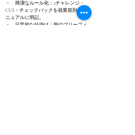
・　簡潔なルール化：2チャレンジ・
CUS・チェックバックを就業規則やマ
ニュアルに明記。
・　日常的な仕掛け：朝のブリーフィ
ング、夕方のデブリーフィング、安全
ハドル（短い確認）を定例化。
・　評価とフィードバック：ヒヤリハ
ット報告の分析、月次での事例共有、
改善策の追跡。
・　環境整備：発言しやすい雰囲気作
り（匿名報告、心理的安全の確保）。
これらの点を少しずつでよいので、組
織として取り組んでいけると、組織
力・チーム力が高い現場が構築できる
と考えます。
今まで述べてきた根底にあるのがコミ
ュニケーションの重要です。一方で、