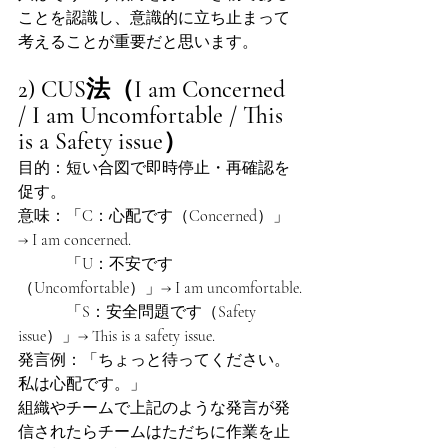
ことを認識し、意識的に立ち止まって
考えることが重要だと思います。
2) CUS法（I am Concerned 
/ I am Uncomfortable / This 
is a Safety issue）
目的：短い合図で即時停止・再確認を
促す。
意味：「C：心配です（Concerned）」
→ I am concerned.
　　　「U：不安です
（Uncomfortable）」→ I am uncomfortable.
　　　「S：安全問題です（Safety 
issue）」→ This is a safety issue.
発言例：「ちょっと待ってください。
私は心配です。」
組織やチームで上記のような発言が発
信されたらチームはただちに作業を止