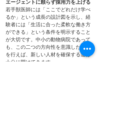
エージェントに頼らず採用力を上げる
若手獣医師には「ここでどれだけ学べ
るか」という成長の設計図を示し、経
験者には「生活に合った柔軟な働き方
ができる」という条件を明示すること
が大切です。中小の動物病院であって
も、この二つの方向性を意識した工夫
を行えば、新しい人材を確保する道は
十分に開けてきます。
学会・研究会での発表実績の発信は、
学びの場としての魅力と病院PRの両立
に大変有効です。また、勤務日数・時
間の柔軟設計や「短時間で収入を得や
すい枠」の用意は、経験者層の関心を
高めることにつながります。待ちの姿
勢ではなく、積極的な情報発信によっ
て、獣医師採用に結びつくことを願っ
ています。