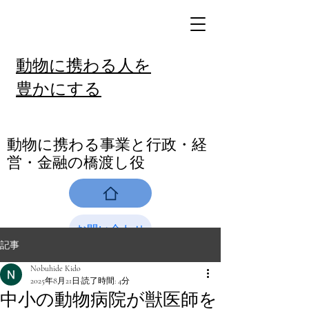
動物に携わる人を
豊かにする
​動物に携わる事業と行政・経
営・金融の橋渡し役
お問い合わせ
記事
Nobuhide Kido
2025年8月21日
読了時間: 4分
中小の動物病院が獣医師を