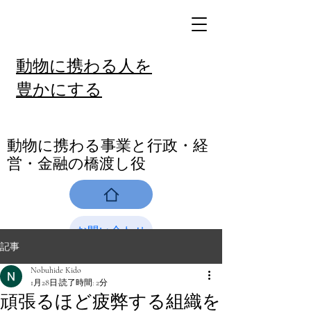
動物に携わる人を
豊かにする
​動物に携わる事業と行政・経
営・金融の橋渡し役
お問い合わせ
記事
Nobuhide Kido
1月28日
読了時間: 2分
頑張るほど疲弊する組織を